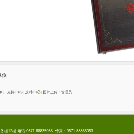
单位
(0) |
支持(
0
)
|
反对(
0
)
| 图片上传：
管理员
话:0571-88835053 传真：0571-88835053