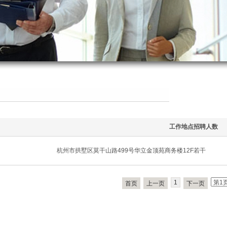
工作地点
招聘人数
杭州市拱墅区莫干山路499号华立金顶苑商务楼12F
若干
1
首页
上一页
下一页