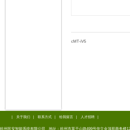
cMT-iV5
|
关于我们
|
联系方式
|
给我留言
|
人才招聘
|
杭州民安智能系统有限公司 地址：杭州市莫干山路499号华立金顶苑商务楼12楼 电话:05